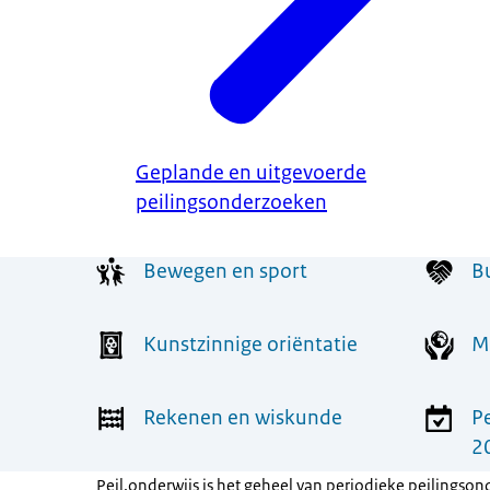
Geplande en uitgevoerde
peilingsonderzoeken
Menu
Bewegen en sport
B
Kunstzinnige oriëntatie
M
Rekenen en wiskunde
P
2
Peil.onderwijs is het geheel van periodieke peilingson