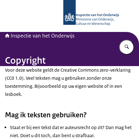
Naar de homepage van Inspectie van
Inspectie van het Onderwijs
Ministerie van Onderwijs,
Cultuur en Wetenschap
Inspectie van het Onderwijs
Vu
Copyright
Voor deze website geldt de Creative Commons zero-verklaring
(CC0 1.0). Veel teksten mag u gebruiken zonder onze
toestemming. Bijvoorbeeld op uw eigen website of in een
lesboek.
Mag ik teksten gebruiken?
Staat er bij een tekst dat er auteursrecht op zit? Dan mag het
niet. Doet u dit toch, dan bent u strafbaar.