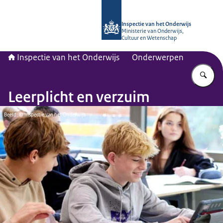
Naar de homepage van Inspectie van
Inspectie van het Onderwijs
Ministerie van Onderwijs,
Cultuur en Wetenschap
Inspectie van het Onderwijs
Onderwerpen
Vu
Leerplicht en verzuim
Beeld: © Inspectie van het Onderwijs