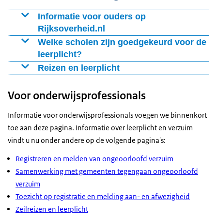
Informatie voor ouders op
Rijksoverheid.nl
Op Rijksoverheid.nl vindt u
Welke scholen zijn goedgekeurd voor de
leerplicht?
Door de overheid bekostigde scholen zijn goedgekeurd
Reizen en leerplicht
als school voor de leerplicht.
Wilt u reizen met uw kind? Of wil uw kind deelnemen
Voor onderwijsprofessionals
aan een langdurige zeilreis zoals Masterskip of School
at Sea? De leerplichtambtenaar moet dit eerst
Informatie voor onderwijsprofessionals voegen we binnenkort
goedkeuren. Op Rijksoverheid.nl leest u meer over
toe aan deze pagina. Informatie over leerplicht en verzuim
vindt u nu onder andere op de volgende pagina's:
Registreren en melden van ongeoorloofd verzuim
Samenwerking met gemeenten tegengaan ongeoorloofd
verzuim
Toezicht op registratie en melding aan- en afwezigheid
Zeilreizen en leerplicht