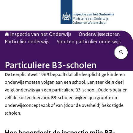
Naar de homepage van Inspectie van
Inspectie van het Onderwijs
Ministerie van Onderwijs,
Cultuur en Wetenschap
Inspectie van het Onderwijs
Onderwijssectoren
Particulier onderwijs
Soorten particulier onderwijs
Vu
Particuliere B3-scholen
De Leerplichtwet 1969 bepaalt dat alle leerplichtige kinderen
onderwijs moeten volgen aan een school. Een zeer klein deel
volgt onderwijs aan een particuliere B3-school. Ouders betalen
zelf de kosten hiervoor. B3-scholen wijken qua grootte en
onderwijsconcept vaak af van (door de overheid) bekostigde
scholen.
Hoe beoordeelt de inspectie mijn B3-