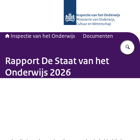
Naar de homepage van Inspectie van
Inspectie van het Onderwijs
Ministerie van Onderwijs,
Cultuur en Wetenschap
Inspectie van het Onderwijs
Documenten
Vu
Rapport De Staat van het
Onderwijs 2026
Beeld: © Inspectie van het Onderwijs