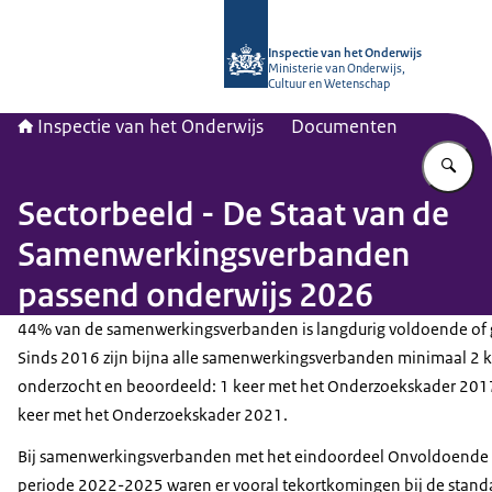
Naar de homepage van Inspectie van
Inspectie van het Onderwijs
Ministerie van Onderwijs,
Cultuur en Wetenschap
Inspectie van het Onderwijs
Documenten
Vu
Sectorbeeld - De Staat van de
Samenwerkingsverbanden
passend onderwijs 2026
44% van de samenwerkingsverbanden is langdurig voldoende of 
Sinds 2016 zijn bijna alle samenwerkingsverbanden minimaal 2 
onderzocht en beoordeeld: 1 keer met het Onderzoekskader 201
keer met het Onderzoekskader 2021.
Bij samenwerkingsverbanden met het eindoordeel Onvoldoende 
periode 2022-2025 waren er vooral tekortkomingen bij de stan