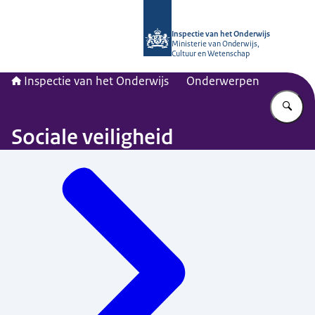
Naar de homepage van Inspectie van
Inspectie van het Onderwijs
Ministerie van Onderwijs,
Cultuur en Wetenschap
Inspectie van het Onderwijs
Onderwerpen
Vu
Sociale veiligheid
Menu