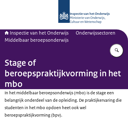
Naar de homepage van Inspectie van
Inspectie van het Onderwijs
Ministerie van Onderwijs,
Cultuur en Wetenschap
Inspectie van het Onderwijs
Onderwijssectoren
Middelbaar beroepsonderwijs
Vu
Stage of
beroepspraktijkvorming in het
mbo
In het middelbaar beroepsonderwijs (mbo) is de stage een
belangrijk onderdeel van de opleiding. De praktijkervaring die
studenten in het mbo opdoen heet ook wel
beroepspraktijkvorming (bpv).