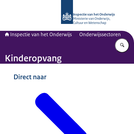
Naar de homepage van Inspectie van
Inspectie van het Onderwijs
Ministerie van Onderwijs,
Cultuur en Wetenschap
Inspectie van het Onderwijs
Onderwijssectoren
Vu
Kinderopvang
Beeld: © Inspectie van het Onderwijs
Direct naar