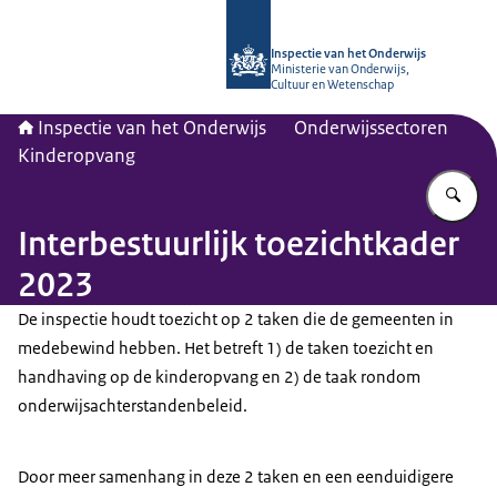
Naar de homepage van Inspectie van
Inspectie van het Onderwijs
Ministerie van Onderwijs,
Cultuur en Wetenschap
Inspectie van het Onderwijs
Onderwijssectoren
Kinderopvang
Vu
Interbestuurlijk toezichtkader
2023
De inspectie houdt toezicht op 2 taken die de gemeenten in
medebewind hebben. Het betreft 1) de taken toezicht en
handhaving op de kinderopvang en 2) de taak rondom
onderwijsachterstandenbeleid.
Door meer samenhang in deze 2 taken en een eenduidigere