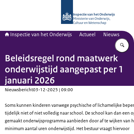
Naar de homepage van Inspectie van
Inspectie van het Onderwijs
Ministerie van Onderwijs,
Cultuur en Wetenschap
Inspectie van het Onderwijs
Actueel
Nieuws
Vu
Beleidsregel rond maatwerk
onderwijstijd aangepast per 1
januari 2026
Nieuwsbericht
03-12-2025 | 09:00
Soms kunnen kinderen vanwege psychische of lichamelijke bepe
tijdelijk niet of niet volledig naar school. De school kan dan een 
gemaakt onderwijsprogramma aanbieden door af te wijken van h
minimum aantal uren onderwijstijd. Het bestuur vraagt hiervoor