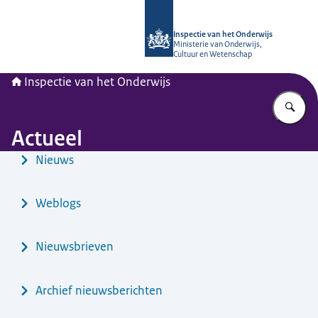
Naar de homepage van Inspectie van
Inspectie van het Onderwijs
Ministerie van Onderwijs,
Cultuur en Wetenschap
Inspectie van het Onderwijs
Vu
Actueel
Menu
Nieuws
Weblogs
Nieuwsbrieven
Archief nieuwsberichten