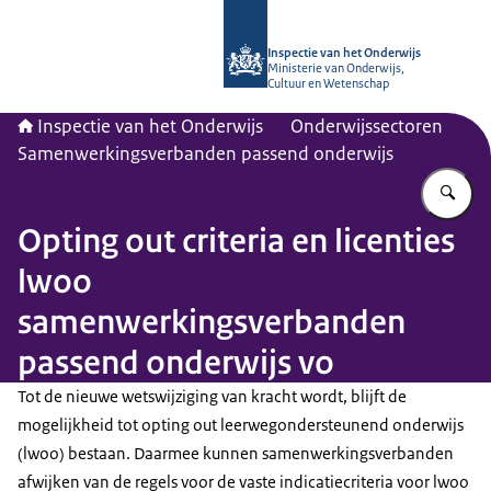
Naar de homepage van Inspectie van
Inspectie van het Onderwijs
Ministerie van Onderwijs,
Cultuur en Wetenschap
Inspectie van het Onderwijs
Onderwijssectoren
Samenwerkingsverbanden passend onderwijs
Vu
Opting out criteria en licenties
lwoo
samenwerkingsverbanden
passend onderwijs vo
Tot de nieuwe wetswijziging van kracht wordt, blijft de
mogelijkheid tot opting out leerwegondersteunend onderwijs
(lwoo) bestaan. Daarmee kunnen samenwerkingsverbanden
afwijken van de regels voor de vaste indicatiecriteria voor lwoo