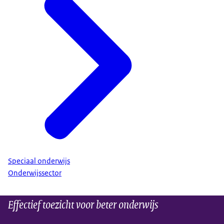
andere taaldomeinen (zoals lezen) of zaakvakken. De
meeste leerkrachten zijn behoorlijk positief over hun
didactisch handelen op het gebied van mondelinge
taalvaardigheid, maar het domein krijgt weinig
aandacht in teamvergaderingen en
professionaliseringsactiviteiten.
Bekijk het rapport Peil.Mondelinge taalvaardigheid
(gepubliceerd op 4 december 2025)
Bekijk het nieuwsbericht
(gepubliceerd op 4 december
2025)
Speciaal onderwijs
Onderwijssector
Effectief toezicht voor beter onderwijs