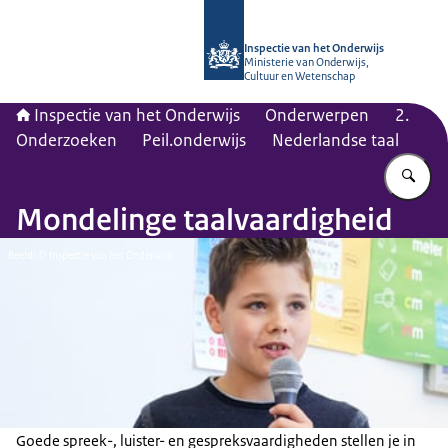
Naar de homepage van Inspectie van
Inspectie van het Onderwijs
Ministerie van Onderwijs,
Cultuur en Wetenschap
Inspectie van het Onderwijs
Onderwerpen
2.
Onderzoeken
Peil.onderwijs
Nederlandse taal
Vu
Mondelinge taalvaardigheid
Beeld: © Inspectie van het Onderwijs
Goede spreek-, luister- en gespreksvaardigheden stellen je in