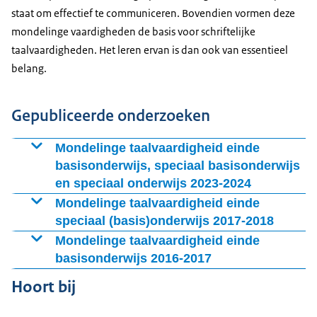
staat om effectief te communiceren. Bovendien vormen deze
mondelinge vaardigheden de basis voor schriftelijke
taalvaardigheden. Het leren ervan is dan ook van essentieel
belang.
Gepubliceerde onderzoeken
Mondelinge taalvaardigheid einde
basisonderwijs, speciaal basisonderwijs
en speciaal onderwijs 2023-2024
De peiling van de mondelinge taalvaardigheid van
Mondelinge taalvaardigheid einde
leerlingen aan het einde van het basisonderwijs,
speciaal (basis)onderwijs 2017-2018
speciaal basisonderwijs en speciaal onderwijs laat zien
In de peiling Mondelinge taalvaardigheid speciaal
Mondelinge taalvaardigheid einde
dat spreken, luisteren en gesprekken voeren meer
basisonderwijs (sbo) en speciaal onderwijs (so
basisonderwijs 2016-2017
doelgerichte aandacht moeten krijgen. Uit deze nieuwe
voormalig cluster 4) is de luister-, spreek- en
De peiling Mondelinge taalvaardigheid geeft zicht op
Hoort bij
landelijke peiling blijkt dat de ontwikkeling van
gespreksvaardigheid in kaart gebracht van leerlingen
de vaardigheid van basisschoolleerlingen einde groep
leerlingen na groep 2 wisselend wordt gevolgd, soms
die uitstromen naar voortgezet (speciaal) onderwijs
8 op het gebied van luisteren, spreken en gesprekken.