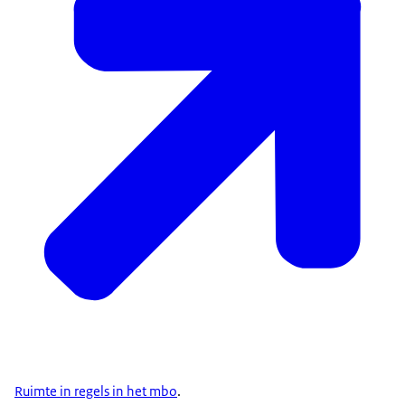
met mij meekijkt hoe wij de dingen doen zoals we
ze doen en dat we daar uitleg bij kunnen geven
waarom we dingen op die manier doen.
En dat iemand kan meekijken van: zijn wij op de
juiste weg?
KEIJERS: Het belang van toezicht zie ik eigenlijk dat
je als school na gaat denken over waarom je
dingen doet en dat je die dus ook kunt
verantwoorden ten opzichte van de inspectie dat
ze ook snappen waarom we iets doen. Maar aan
de andere kant dat je ook suggesties van de
inspectie kunt ontvangen van: hoe kunnen we dan
alsnog ons onderwijs nog verder verbeteren om
het nog beter te maken.
ERNA CLAES: Wat ik erg leuk vond, is dat hij tussen
de kinderen zat en niet achter in de klas met een
afvinklijstje en dat hij ook in gesprek ging met
Ruimte in regels in het mbo
.