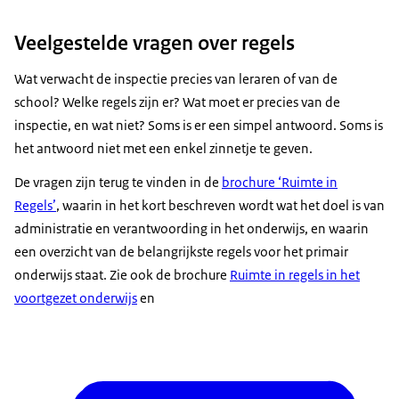
Goedemorgen.
VAN DEN BERG: De kracht van een inspectiebezoek
Veelgestelde vragen over regels
zit hem in het laten zien van, ik zou bijna zeggen,
de business as usual gewoon je ding doen zoals je
Wat verwacht de inspectie precies van leraren of van de
dat altijd doet op een dag.
school? Welke regels zijn er? Wat moet er precies van de
Daar gaat straks ook het gesprek over met elkaar
inspectie, en wat niet? Soms is er een simpel antwoord. Soms is
om te kijken van: wat gaat goed?
het antwoord niet met een enkel zinnetje te geven.
En waar zijn nog ontwikkelpunten met elkaar vast
De vragen zijn terug te vinden in de
brochure ‘Ruimte in
te stellen?
Regels’
, waarin in het kort beschreven wordt wat het doel is van
(FLUISTEREND) Mag ik jou wat vragen?
administratie en verantwoording in het onderwijs, en waarin
-Ja.
een overzicht van de belangrijkste regels voor het primair
Wat ben je aan het doen?
onderwijs staat. Zie ook de brochure
Ruimte in regels in het
-Taal.
voortgezet onderwijs
en
Ja, maar ik zie dat je daar een tabletje voor
gebruikt.
ESTHER RUTTEN: Wat een inspectiebezoek voor
mij toevoegt is dat er een onafhankelijk iemand