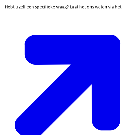
kinderen.
Hebt u zelf een specifieke vraag? Laat het ons weten via het
VAN DEN BERG: Waar ik nou benieuwd naar ben is
van: hoe vinden jullie het nou eigenlijk op school?
Is dit nou een leuke school?
Ik vind rekenen het allerleukste aan deze school.
Wat is daar zo leuk aan?
VAN DEN BERG: Het gesprek met de leerlingen
moet je zien als een onderdeel van het breed
trekken van het verhaal over de onderwijskwaliteit
op een school.
En daar komt natuurlijk bij dat kinderen in hun
onbevangenheid natuurlijk ontzettend veel
informatie geven die van belang zou kunnen zijn
tijdens zo'n onderzoeksdag.
VOICE-OVER: Het beeld dat voortkomt uit het
gesprek met de kinderen neemt de inspecteur mee
in het gesprek met de leraren.
VAN DEN BERG: De leerkracht is natuurlijk ook een