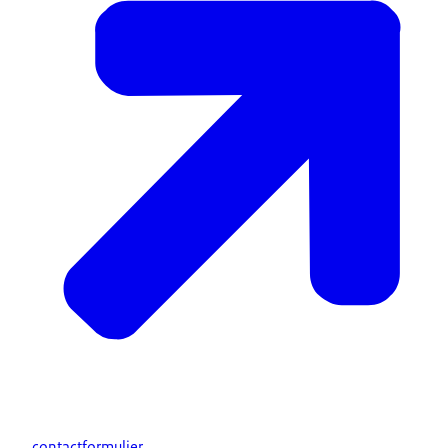
En gaandeweg de dag vind ik de dingen terug die
ik natuurlijk gezien heb in mijn voorbereiding.
Het belangrijkste en misschien ook wel het
spannendste voor mij is wat is het verhaal aan het
einde van de dag waarmee ik de school recht doe?
BART KEIJERS: Ik heb het zelf ook ervaren bij
scholen dat er toch wel gekeken wordt van: o, er
komt inspectie.
En het wordt ook wel gezien als, ja, een
beoordeling van je school.
En dan wil je natuurlijk wel het laten zien zoals je
het altijd heel goed doet en daar zit wel altijd een
bepaalde spanning op.
Goedemorgen allemaal.
VAN DEN BERG: We maken er een goede gewoonte
van om de dag te starten met een plenaire
bijeenkomst met alle leerkrachten.
contactformulier