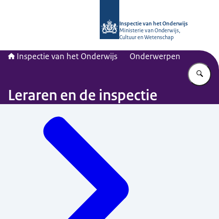
Naar de homepage van Inspectie van
Inspectie van het Onderwijs
Ministerie van Onderwijs,
Cultuur en Wetenschap
Inspectie van het Onderwijs
Onderwerpen
Vu
Leraren en de inspectie
Menu