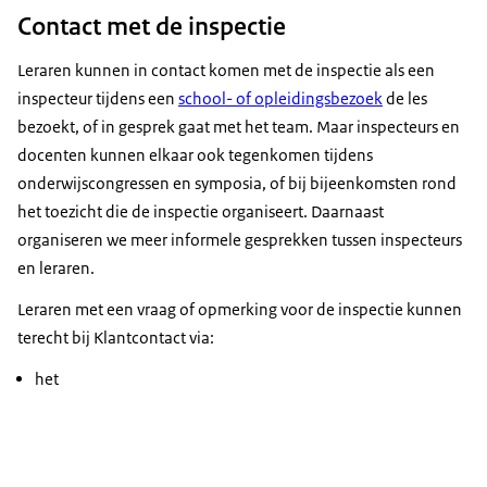
Contact met de inspectie
Inspectie van het Onderwijs. Ministerie van
Download
Onderwijs, Cultuur en Wetenschap. Beeldtitel:
Leraren kunnen in contact komen met de inspectie als een
Leraren en de inspectie. Voice-over:)
Ondertiteling
inspecteur tijdens een
school- of opleidingsbezoek
de les
srt
10,4 KB
RUSTIGE MUZIEK
bezoekt, of in gesprek gaat met het team. Maar inspecteurs en
docenten kunnen elkaar ook tegenkomen tijdens
Download
VOICE-OVER: Tijdens een inspectiebezoek speelt
onderwijscongressen en symposia, of bij bijeenkomsten rond
de leraar een belangrijke rol.
het toezicht die de inspectie organiseert. Daarnaast
De leraar maakt het onderwijs is een bron van
Audiobeschrijving
organiseren we meer informele gesprekken tussen inspecteurs
informatie voor de inspecteur en kijkt mee tijdens
mp3
5,3 MB
en leraren.
de lesbezoeken.
Download
HANS VAN DEN BERG: Ik weet van leerkrachten dat
Leraren met een vraag of opmerking voor de inspectie kunnen
zij dat heel spannend vinden als de inspectie op
terecht bij Klantcontact via:
bezoek komt.
het
Het gekke is, dat is andersom ook wel een beetje
zo.
Wat voor situatie ga ik daar aantreffen? Hoe zijn de
mensen?