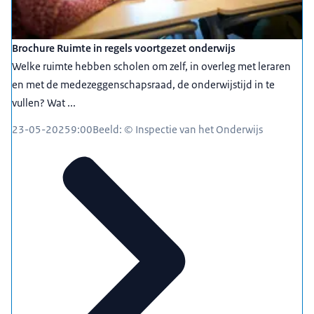
stuk uitleg heb kunnen geven op vragen die hij
had.
VOICE-OVER: Meelopen kan de leraren ook meer
Brochure Ruimte in regels voortgezet onderwijs
inzicht geven waar de inspecteur op let.
Welke ruimte hebben scholen om zelf, in overleg met leraren
Aan het einde van de dag bespreekt de inspecteur
en met de medezeggenschapsraad, de onderwijstijd in te
zijn beeld van de school met de directie en de
vullen? Wat ...
leraren.
23-05-2025
9:00
Beeld: © Inspectie van het Onderwijs
VAN DEN BERG: Dan heb ik gezien dat jullie een
bepaalde methode daarvoor gebruiken, en waar ik
benieuwd naar ben is van: wat vind je daar nou
heel goed aan werken?
En waarvan zeg je: Nou, dat mag van mij nog wel
doorontwikkeld worden.
VAN DEN BERG: De terugkoppeling is een van de
belangrijkste momenten van de dag.
Daarin delen we de ervaringen van de dag met
elkaar de bevindingen van de leerkrachten en ik