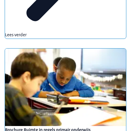
deel ook mijn bevindingen op die dag.
En dat komt tot uiting in een waardering die als
het goed is, ook door het team meegedragen
wordt omdat ze zicht hebben op waar ze staan en
op de richting die ze aan het opgaan zijn.
Lees verder
Hier staat de verleden tijd...
KEIJERS: Ik vind het energieke, het spontane van
de kinderen wat je iedere dag mag ervaren, wat je
mee mag maken, dat is zo mooi en het geeft jezelf,
behalve dat het onderwijs je veel energie kost
levert het je ook zo veel energie op daardoor, dat is
geweldig.
VAN DEN BERG: Mijn doel is: goed onderwijs voor
alle kinderen en iedereen die daarin werkzaam is,
dus ik ook als onderwijsinspecteur ervoor te
zorgen dat we met z'n allen het beste uit alle
kinderen halen.
Brochure Ruimte in regels primair onderwijs