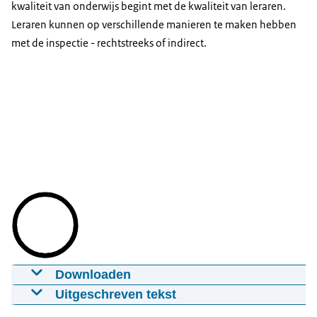
kwaliteit van onderwijs begint met de kwaliteit van leraren.
Leraren kunnen op verschillende manieren te maken hebben
met de inspectie - rechtstreeks of indirect.
Downloaden
Video Leraren en de inspectie
Uitgeschreven tekst
21-12-2016
12:05
mp4
110,5 MB
(Het Nederlandse wapenschild met daarnaast: