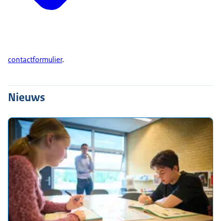
informatiebron voor mij om achter die kwaliteit
van dat onderwijs te kunnen komen om het
verhaal erachter te kunnen horen.
Dat is een van de redenen waarom we ervoor
contactformulier
.
kiezen om een leerkracht maar het kan ook een
intern begeleider, een directeur van een school
zijn maar in ieder geval iemand van die school
Nieuws
tijdens die lesbezoeken mee te nemen in de klas
zodat wij ook een beetje leren kijken zoals de
school kijkt naar de kwaliteit van het lesgeven.
Daar moet uiteindelijk het gesprek over gaan.
JEANNE VLEESHOUWERS: Ik merkte dat ik echt
voor hem een aantal vragen dat ik daar goed
antwoord op kon geven.
En wat ik daar belangrijk in vind, is dat ik dus
vanuit de werkvloer waar ik zelf ook werk, zijn
kijkkader heb kunnen verbreden doordat ik een