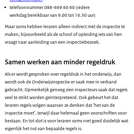
Dat doel is een beetje tweeledig.
telefoonnummer 088-669 60 60 (iedere
Enerzijds om een stukje spanning weg te nemen
werkdag bereikbaar van 9.00 tot 16.30 uur)
en anderzijds om te vertellen van wat wij nou
precies komen doen.
Maar soms hebben leraren alleen indirect met de inspectie te
Waar ik heel erg nieuwsgierig naar ben, waar ik
maken, bijvoorbeeld als de school of opleiding iets van hen
heel erg in geïnteresseerd ben is het zicht dat jullie
vraagt naar aanleiding van een inspectiebezoek.
hebben op jullie eigen kwaliteit.
VAN DEN BERG: Bij het onderzoek naar besturen
Samen werken aan minder regeldruk
en scholen kijken we naar twee dingen. Wij kijken
enerzijds naar de basiskwaliteit simpelweg de
Als er wordt gesproken over regeldruk in het onderwijs, dan
vraag: voldoet het bestuur en de school aan alle
wordt ook de Onderwijsinspectie er vaak mee in verband
wettelijke eisen waarnaar gevraagd wordt?
gebracht. Opmerkelijk genoeg zien inspecteurs vaak dat regels
En het tweede is: de overige aspecten van de
veel te strikt worden geïnterpreteerd. Ook gebeurt het dat
kwaliteit.
leraren regels volgen waarvan ze denken dat ‘het van de
Daarmee bedoelen we ja, welke kleur geeft het
inspectie moet’, terwijl daar helemaal geen voorschriften voor
bestuur en de school aan het eigen onderwijs?
bestaan. En tot slot is voor leraren soms niet goed duidelijk wat
VROUW: Goedendag. VAN DEN BERG:
eigenlijk het nut van bepaalde regels is.