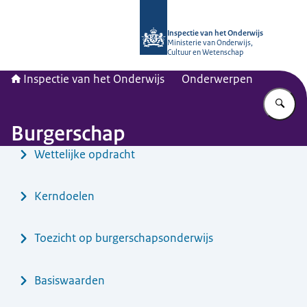
Naar de homepage van Inspectie van
Inspectie van het Onderwijs
Ministerie van Onderwijs,
Cultuur en Wetenschap
Inspectie van het Onderwijs
Onderwerpen
Vu
Burgerschap
Menu
Wettelijke opdracht
Kerndoelen
Toezicht op burgerschapsonderwijs
Basiswaarden