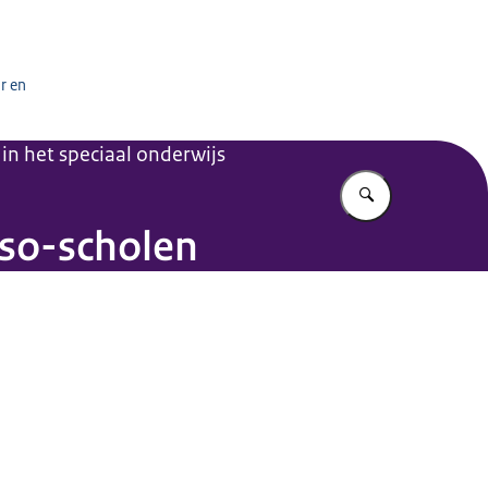
het onderwijs
r en
in het speciaal onderwijs
Vul in wat u z
)so-scholen