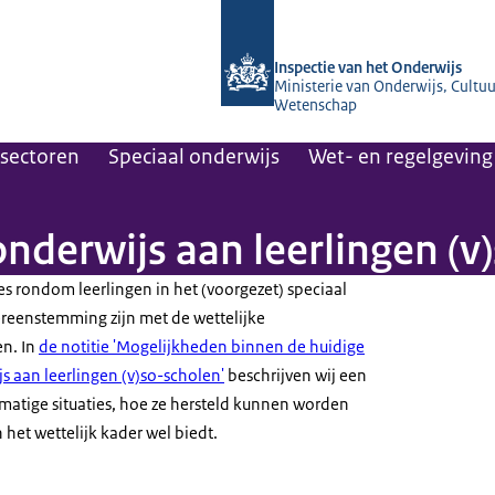
Naar de homepage van Inspectie van 
Inspectie van het Onderwijs
Ministerie van Onderwijs, Cultuu
Wetenschap
sectoren
Speciaal onderwijs
Wet- en regelgeving 
nderwijs aan leerlingen (v
es rondom leerlingen in het (voorgezet) speciaal
ereenstemming zijn met de wettelijke
n. In
de notitie 'Mogelijkheden binnen de huidige
s aan leerlingen (v)so-scholen'
beschrijven wij een
matige situaties, hoe ze hersteld kunnen worden
het wettelijk kader wel biedt.