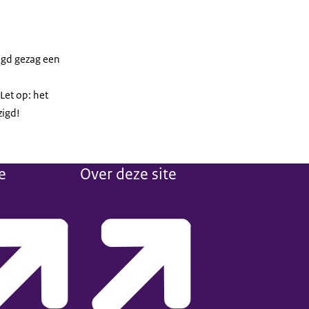
egd gezag een
Let op: het
zigd!
e
Over deze site