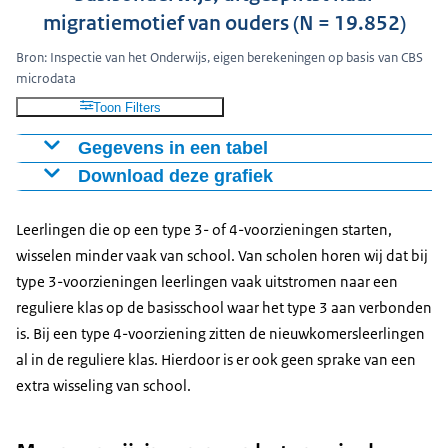
migratiemotief van ouders (N = 19.852)
Bron: Inspectie van het Onderwijs, eigen berekeningen op basis van CBS
microdata
Toon Filters
Gegevens in een tabel
Download deze grafiek
Type 1
Type 2
Type 3 en 4
asielachtergrond
14,79
17,04
68,17
Figuur als PNG
Leerlingen die op een type 3- of 4-voorzieningen starten,
arbeidsachtergrond
1,25
13,44
85,3
Download CSV-bestand
wisselen minder vaak van school. Van scholen horen wij dat bij
overig en onbekend
2,67
10,89
86,44
type 3-voorzieningen leerlingen vaak uitstromen naar een
reguliere klas op de basisschool waar het type 3 aan verbonden
is. Bij een type 4-voorziening zitten de nieuwkomersleerlingen
al in de reguliere klas. Hierdoor is er ook geen sprake van een
extra wisseling van school.