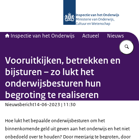
Naar de homepage van Inspectie van
Inspectie van het Onderwijs
Ministerie van Onderwijs,
Cultuur en Wetenschap
Inspectie van het Onderwijs
Actueel
Nieuws
Vu
Vooruitkijken, betrekken en
bijsturen – zo lukt het
onderwijsbesturen hun
begroting te realiseren
Nieuwsbericht
14-06-2023 | 11:30
Hoe lukt het bepaalde onderwijsbesturen om het
binnenkomende geld uit geven aan het onderwijs en het niet
onbedoeld over te houden? Door meerjarig te begroten, door