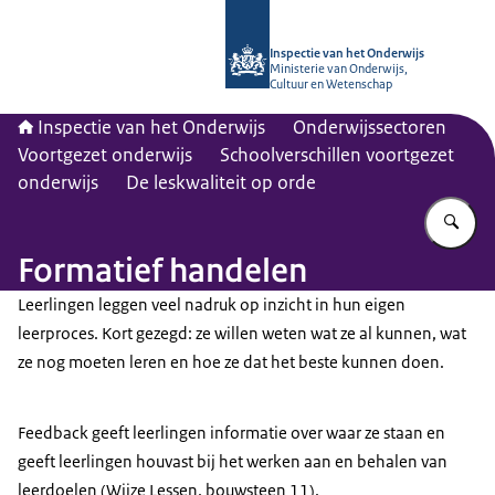
Naar de homepage van Inspectie van
Inspectie van het Onderwijs
Ministerie van Onderwijs,
Cultuur en Wetenschap
Inspectie van het Onderwijs
Onderwijssectoren
Voortgezet onderwijs
Schoolverschillen voortgezet
onderwijs
De leskwaliteit op orde
Vu
Formatief handelen
Leerlingen leggen veel nadruk op inzicht in hun eigen
leerproces. Kort gezegd: ze willen weten wat ze al kunnen, wat
ze nog moeten leren en hoe ze dat het beste kunnen doen.
Feedback geeft leerlingen informatie over waar ze staan en
geeft leerlingen houvast bij het werken aan en behalen van
leerdoelen (Wijze Lessen, bouwsteen 11).