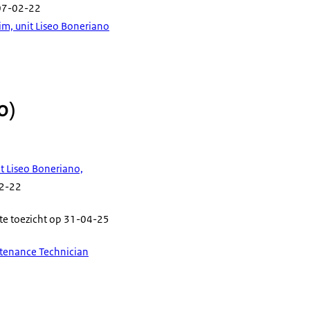
 07-02-22
im, unit Liseo Boneriano
o)
t Liseo Boneriano,
02-22
ste toezicht op 31-04-25
ntenance Technician