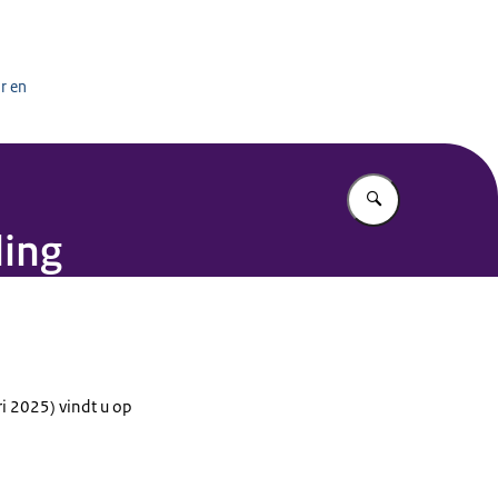
het onderwijs
r en
Vul in wat u z
ling
ri 2025) vindt u op