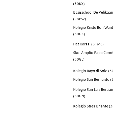
(30KX)
Basisschool De Pelikaa
(28PW)
Kolegio Kristu Bon War
(30GK)
Het Koraal (31MC)
Skol Amplio Papa Cornè
(30GL)
Kolegio Rayo di Solo (
Kolegio San Bernardo 
Kolegio San Luis Bertrá
(30GN)
Kolegio Strea Briante (