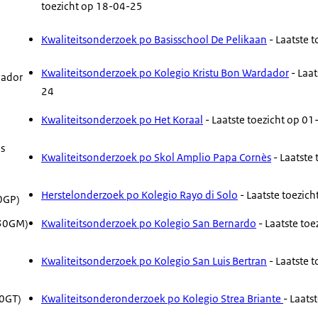
toezicht op 18-04-25
n
Kwaliteitsonderzoek po Basisschool De Pelikaan
- Laatste 
Kwaliteitsonderzoek po Kolegio Kristu Bon Wardador
- Laat
dador
24
Kwaliteitsonderzoek po Het Koraal
- Laatste toezicht op 0
s
Kwaliteitsonderzoek po Skol Amplio Papa Cornès
- Laatste
Herstelonderzoek po Kolegio Rayo di Solo
- Laatste toezic
30GP)
(30GM)
Kwaliteitsonderzoek po Kolegio San Bernardo
- Laatste to
n
Kwaliteitsonderzoek po Kolegio San Luis Bertran
- Laatste 
30GT)
Kwaliteitsonderonderzoek po Kolegio Strea Briante
- Laats