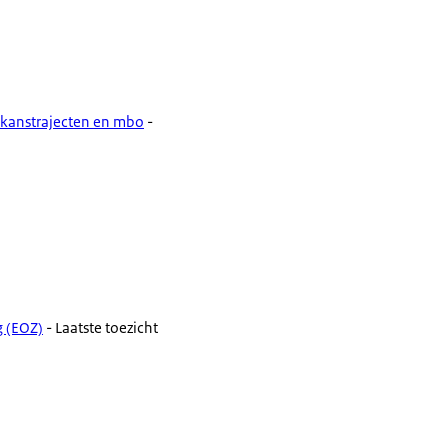
e kanstrajecten en mbo
-
g (EOZ)
- Laatste toezicht