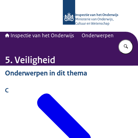
Naar de homepage van Inspectie van
Inspectie van het Onderwijs
Ministerie van Onderwijs,
Cultuur en Wetenschap
Inspectie van het Onderwijs
Onderwerpen
Vu
5. Veiligheid
Onderwerpen in dit thema
C