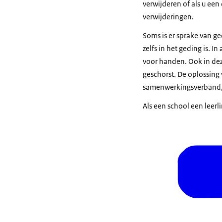
verwijderen of als u een
verwijderingen.
Soms is er sprake van g
zelfs in het geding is. I
voor handen. Ook in dez
geschorst. De oplossing 
samenwerkingsverband, d
Als een school een leerl