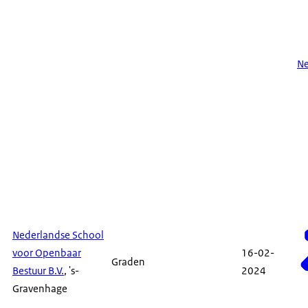
N
Nederlandse School
voor Openbaar
16-02-
Graden
Bestuur B.V.
, 's-
2024
Gravenhage