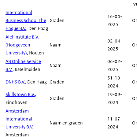
v
International
16-04-
Business School The
Graden
O
2025
Hague B.V.
, Den Haag
Alef institute B.V.
02-04-
(Hoogeveen
Naam
O
2025
University)
, Houten
AB Online Service
06-02-
Naam
O
B.V.
, IJsselmuiden
2025
31-10-
DNHS B.V.
, Den Haag
Graden
O
2024
SkillsTown B.V.
,
19-09-
Graden
O
Eindhoven
2024
Amsterdam
International
11-07-
Naam en graden
O
University B.V.
,
2024
Amsterdam