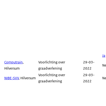
Ja
Computrain
,
Voorlichting over
29-03-
N
Hilversum
graadverlening
2022
Voorlichting over
29-03-
NIBE-SVV
, Hilversum
N
graadverlening
2022