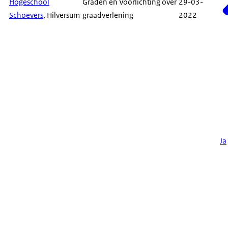
Hogeschool
Graden en Voorlichting over
29-03-
Schoevers
, Hilversum
graadverlening
2022
Ja