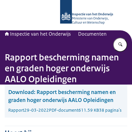
Naar de homepage van Inspectie van
Inspectie van het Onderwijs
Ministerie van Onderwijs,
Cultuur en Wetenschap
Inspectie van het Onderwijs
Documenten
Vu
Rapport bescherming namen
en graden hoger onderwijs
AALO Opleidingen
Download:
Rapport bescherming namen en
graden hoger onderwijs AALO Opleidingen
Rapport
29-03-2022
PDF-document
611.59 KB
38 pagina's