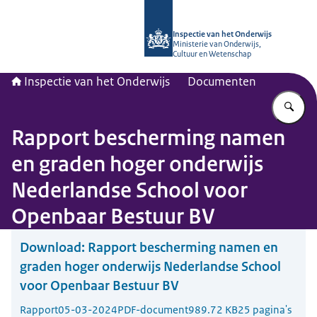
Naar de homepage van Inspectie van
Inspectie van het Onderwijs
Ministerie van Onderwijs,
Cultuur en Wetenschap
Inspectie van het Onderwijs
Documenten
Vu
Rapport bescherming namen
en graden hoger onderwijs
Nederlandse School voor
Openbaar Bestuur BV
Download:
Rapport bescherming namen en
graden hoger onderwijs Nederlandse School
voor Openbaar Bestuur BV
Rapport
05-03-2024
PDF-document
989.72 KB
25 pagina's