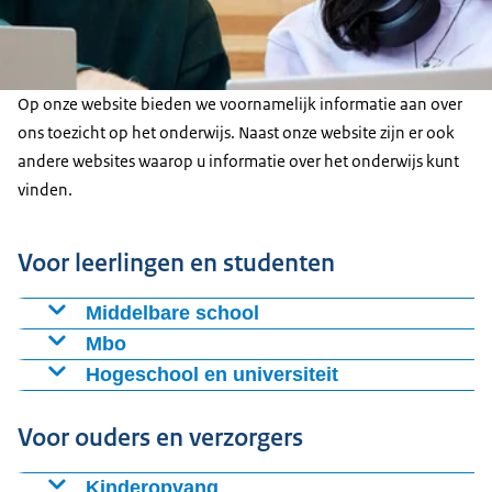
Op onze website bieden we voornamelijk informatie aan over
ons toezicht op het onderwijs. Naast onze website zijn er ook
andere websites waarop u informatie over het onderwijs kunt
vinden.
Voor leerlingen en studenten
Middelbare school
Landelijk Aktie Komitee Scholieren (LAKS)
Mbo
Leerlingen van een middelbare school met klachten
Jongeren Organisatie Beroepsonderwijs
Hogeschool en universiteit
over het onderwijs kunnen contact opnemen met
Studenten in het mbo kunnen voor vragen of advies
Landelijke Studentenvakbond / Interstedelijk
het
terecht bij de
Voor ouders en verzorgers
Studenten Overleg
Studenten in het hoger onderwijs kunnen voor
Kinderopvang
vragen of advies terecht bij de