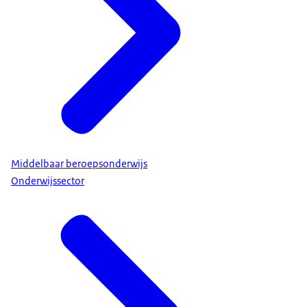
Onderwijsconsulenten
zijn telefonisch te bereiken
op (070) 312 28 87.
Middelbaar beroepsonderwijs
Stichting Onderwijsgeschillen
Onderwijssector
Heeft u via alle gangbare wegen geprobeerd een
passende onderwijsplek voor uw kind te vinden,
maar komt u hier niet uit? Bekijk dan of het zinvol is
voor u om de
Branchevereniging Maatschappelijke Kinderopvang
Ingrado
Stichting School en Veiligheid