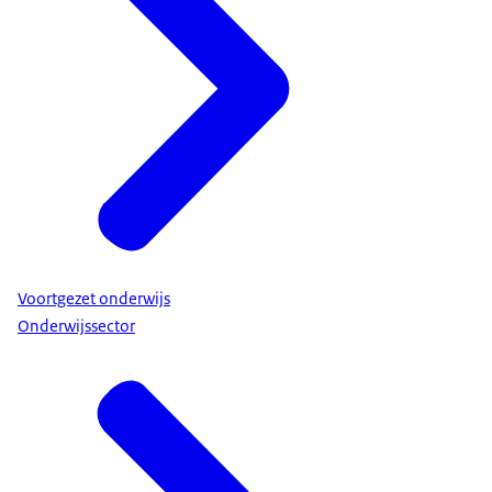
Als school en ouders er niet samen uitkomen in de
zoektocht naar passend onderwijs, dan kan een
onderwijsconsulent mogelijk bemiddelen, adviseren
of begeleiden.
Voortgezet onderwijs
Brancheorganisatie Kinderopvang
Onderwijssector
Stichting Onderwijsgeschillen
Ingrado
Geschillencommissie passend onderwijs
NVAO
.
Staatsexamen vo