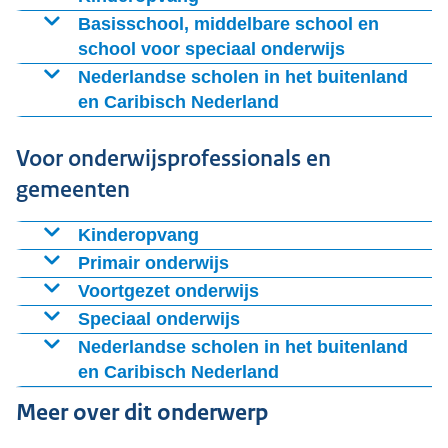
Rijksoverheid
Basisschool, middelbare school en
school voor speciaal onderwijs
Wilt u meer informatie over wetten en regels in het
onderwijs? Lees over
Ouders & Onderwijs
Nederlandse scholen in het buitenland
en Caribisch Nederland
Ouders met schoolgaande kinderen kunnen voor
vragen of advies terecht bij
Stichting Nederlands Onderwijs in het Buitenland
Voor onderwijsprofessionals en
(Stichting NOB)
Stichting NOB informeert ouders over Nederlands
gemeenten
onderwijs. Daarnaast biedt de stichting een
scholenzoeker aan. Hiermee vindt u alle scholen in
Kinderopvang
het buitenland die onderwijs in Nederlandse taal en
Primair onderwijs
cultuur aanbieden.
Voortgezet onderwijs
Speciaal onderwijs
Nederlandse scholen in het buitenland
en Caribisch Nederland
Meer over dit onderwerp