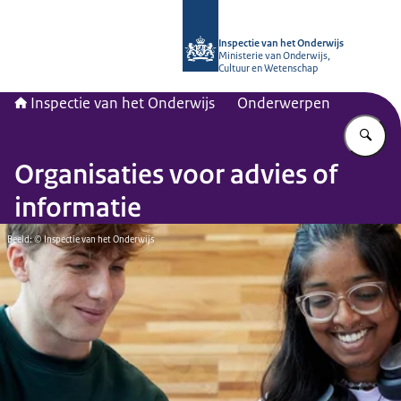
Naar de homepage van Inspectie van
Inspectie van het Onderwijs
Ministerie van Onderwijs,
Cultuur en Wetenschap
Inspectie van het Onderwijs
Onderwerpen
Vu
Organisaties voor advies of
informatie
Beeld: © Inspectie van het Onderwijs