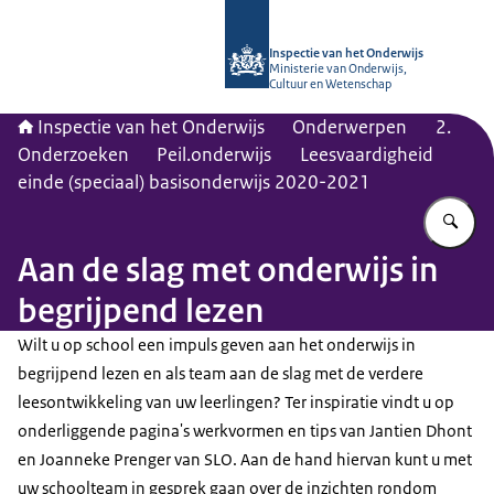
Naar de homepage van Inspectie van
Inspectie van het Onderwijs
Ministerie van Onderwijs,
Cultuur en Wetenschap
Inspectie van het Onderwijs
Onderwerpen
2.
Onderzoeken
Peil.onderwijs
Leesvaardigheid
einde (speciaal) basisonderwijs 2020-2021
Vu
Aan de slag met onderwijs in
begrijpend lezen
Wilt u op school een impuls geven aan het onderwijs in
begrijpend lezen en als team aan de slag met de verdere
leesontwikkeling van uw leerlingen? Ter inspiratie vindt u op
onderliggende pagina's werkvormen en tips van Jantien Dhont
en Joanneke Prenger van SLO. Aan de hand hiervan kunt u met
uw schoolteam in gesprek gaan over de inzichten rondom