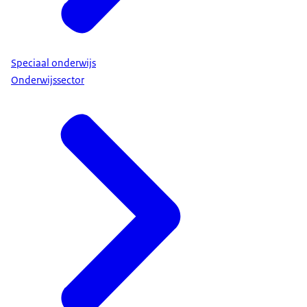
de school.
De inspectie kan ook op andere manieren risico’s
signaleren.
Speciaal onderwijs
Bijvoorbeeld als onze inspecteurs op een school
Onderwijssector
zijn om te onderzoeken hoe goed Nederlandse
leerlingen gemiddeld kunnen lezen, schrijven of
rekenen.
Deze onderzoeken zijn vooral bedoeld om een
landelijk beeld te krijgen.
Maar als de inspecteur tijdens zo’n onderzoek
risico’s ziet, kan hij of zij besluiten om ook een
kwaliteitsonderzoek te starten.
Zo houden we als inspectie bij alle scholen in de
gaten hoe het ervoor staat met de
onderwijskwaliteit.
Ieder jaar weer, het hele jaar door.