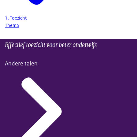
En waar het nodig is doen we onderzoek, oordelen
we en geven we besturen en scholen zo nodig
opdracht om tekortkomingen te herstellen.
1. Toezicht
Thema
Zo dragen wij als inspectie bij aan beter onderwijs
voor alle leerlingen.
Effectief toezicht voor beter onderwijs
Andere talen