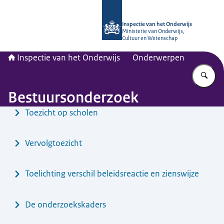
Naar de homepage van Inspectie van
Inspectie van het Onderwijs
Ministerie van Onderwijs,
Cultuur en Wetenschap
Inspectie van het Onderwijs
Onderwerpen
Vu
Bestuursonderzoek
Menu
Toezicht op scholen
Vervolgtoezicht
Toelichting verschil beleidsreactie en zienswijze
De onderzoekskaders