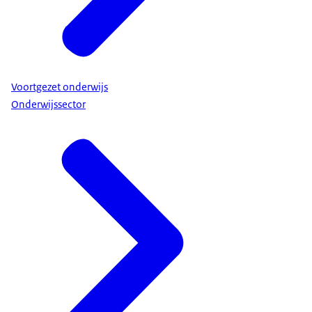
Daarnaast maakt elke school kans om
geselecteerd te worden voor een
kwaliteitsonderzoek.
Dat noemen we de jaarlijkse steekproef.
Voortgezet onderwijs
Drie, Signalen:
Onderwijssector
Ook houden we gedurende het jaar onze oren en
ogen open.
Krijgen we een melding, bijvoorbeeld van ouders,
leraren, of via media, dan kijken we of het een
ernstig signaal is.
Is dat zo?
Dan gaan praten we eerst met het bestuur.
Daarna beslissen we of we een aanvullend
onderzoek doen, zoals een kwaliteitsonderzoek
op locatie.
Ieder signaal gaat in ieder geval in het dossier over