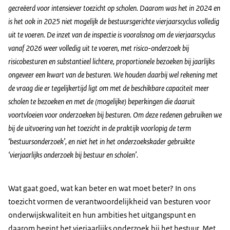
gecreëerd voor intensiever toezicht op scholen. Daarom was het in 2024 en
is het ook in 2025 niet mogelijk de bestuursgerichte vierjaarscyclus volledig
uit te voeren. De inzet van de inspectie is vooralsnog om de vierjaarscyclus
vanaf 2026 weer volledig uit te voeren, met risico-onderzoek bij
risicobesturen en substantieel lichtere, proportionele bezoeken bij jaarlijks
ongeveer een kwart van de besturen. We houden daarbij wel rekening met
de vraag die er tegelijkertijd ligt om met de beschikbare capaciteit meer
scholen te bezoeken en met de (mogelijke) beperkingen die daaruit
voortvloeien voor onderzoeken bij besturen. Om deze redenen gebruiken we
bij de uitvoering van het toezicht in de praktijk voorlopig de term
‘bestuursonderzoek’, en niet het in het onderzoekskader gebruikte
‘vierjaarlijks onderzoek bij bestuur en scholen’.
Wat gaat goed, wat kan beter en wat moet beter? In ons
toezicht vormen de verantwoordelijkheid van besturen voor
onderwijskwaliteit en hun ambities het uitgangspunt en
daarom begint het vierjaarlijks onderzoek bij het bestuur. Met