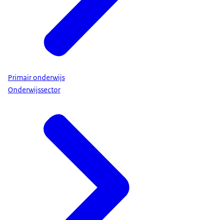
Download
We doen dat op 3 manieren.
Eén. Jaarlijkse analyse:
Ieder jaar bekijken we de gegevens van alle
scholen.
We noemen dat de jaarlijkse prestatie- en
Primair onderwijs
risicoanalyse.
Onderwijssector
We kijken bijvoorbeeld naar
- de resultaten van leerlingen
- of veel leerlingen van school wisselen
- gegevens over de veiligheid van leerlingen.
Geeft dat reden tot zorg? Dan gaat de inspecteur
eerst met het bestuur praten.
Daarna doet de inspectie in principe een
kwaliteitsonderzoek.
Twee. Steekproef: