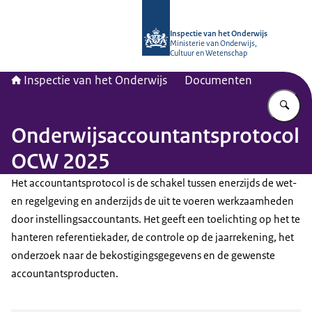
Naar de homepage van Inspectie van
Inspectie van het Onderwijs
Ministerie van Onderwijs,
Cultuur en Wetenschap
Inspectie van het Onderwijs
Documenten
Vu
Onderwijsaccountantsprotocol
OCW 2025
Het accountantsprotocol is de schakel tussen enerzijds de wet-
en regelgeving en anderzijds de uit te voeren werkzaamheden
door instellingsaccountants. Het geeft een toelichting op het te
hanteren referentiekader, de controle op de jaarrekening, het
onderzoek naar de bekostigingsgegevens en de gewenste
accountantsproducten.