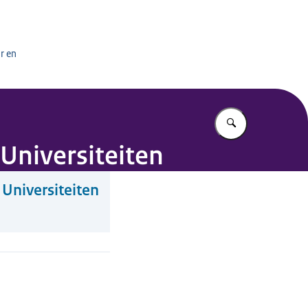
het onderwijs
r en
Vul in wat u z
 Universiteiten
 Universiteiten