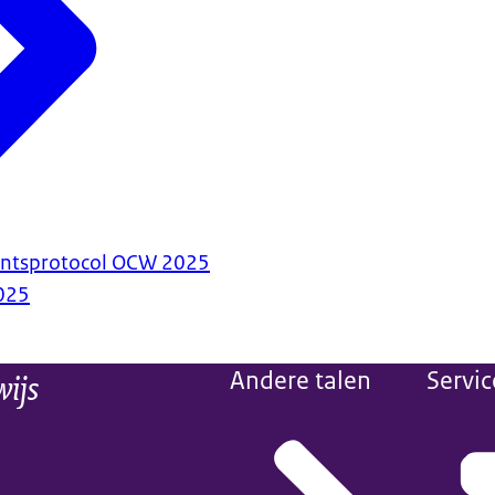
antsprotocol OCW 2025
025
wijs
Andere talen
Servic