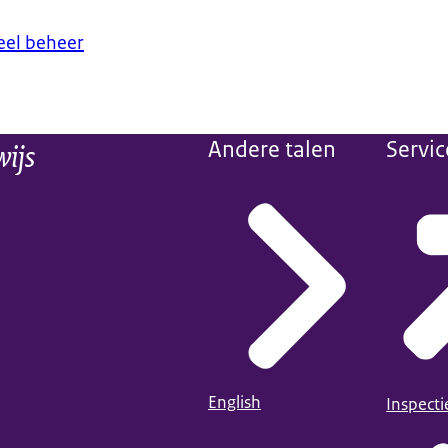
eel beheer
wijs
Andere talen
Servic
English
Inspect