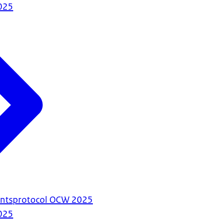
025
antsprotocol OCW 2025
025