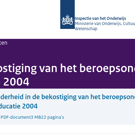
Naar de homepage van Inspectie van 
Inspectie van het Onderwijs
Ministerie van Onderwijs, Cultuu
Wetenschap
ten
ostiging van het beroepson
e 2004
derheid in de bekostiging van het beroepson
ucatie 2004
4
PDF-document
3 MB
22 pagina's