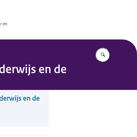
het onderwijs
r en
Vul in wat u z
derwijs en de
derwijs en de