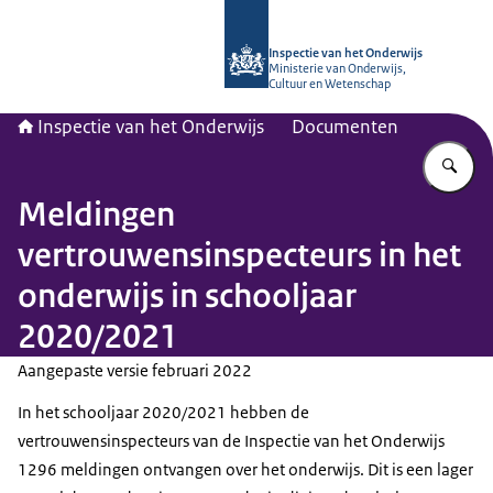
Naar de homepage van Inspectie van
Inspectie van het Onderwijs
Ministerie van Onderwijs,
Cultuur en Wetenschap
Inspectie van het Onderwijs
Documenten
Vu
Meldingen
vertrouwensinspecteurs in het
onderwijs in schooljaar
2020/2021
Aangepaste versie februari 2022
In het schooljaar 2020/2021 hebben de
vertrouwensinspecteurs van de Inspectie van het Onderwijs
1296 meldingen ontvangen over het onderwijs. Dit is een lager