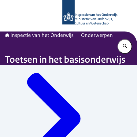
Naar de homepage van Inspectie van
Inspectie van het Onderwijs
Ministerie van Onderwijs,
Cultuur en Wetenschap
Inspectie van het Onderwijs
Onderwerpen
Vu
Toetsen in het basisonderwijs
Menu