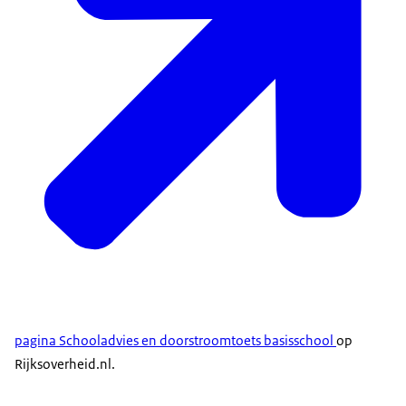
pagina Schooladvies en doorstroomtoets basisschool
op
Rijksoverheid.nl.