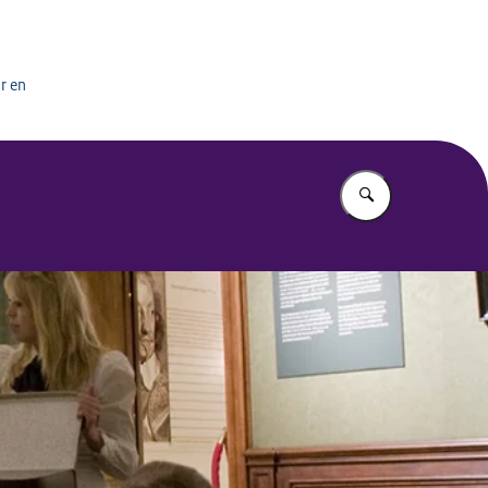
het onderwijs
r en
Vul in wat u z