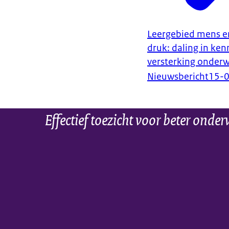
Leergebied mens e
druk: daling in ken
versterking onder
Nieuwsbericht
15-
Effectief toezicht voor beter onder