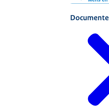
In dit peilings
leerlingen in 
Documente
kennis, onderz
grootschalige p
grote daling i
leerlingen lag
bepalen is. We
moeilijker voo
Het onderzoek 
geschiedenis. 
beleven. Leerli
algemeen vinde
Verder zien we
burgerschap of
ontbreken vaak
bekwaam achten