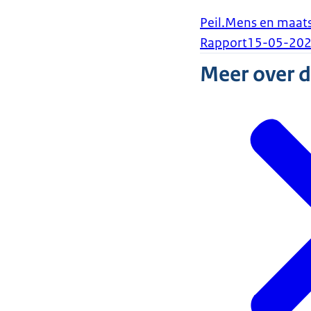
en beredeneer
Peil.Mens en maat
Bekijk de resu
Rapport
15-05-20
(gepubliceerd 
Meer over 