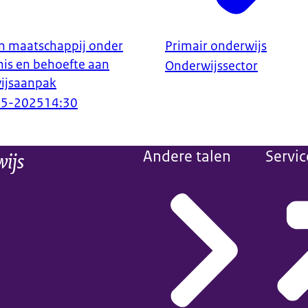
n maatschappij onder
Primair onderwijs
nis en behoefte aan
Onderwijssector
wijsaanpak
05-2025
14:30
wijs
Andere talen
Servic