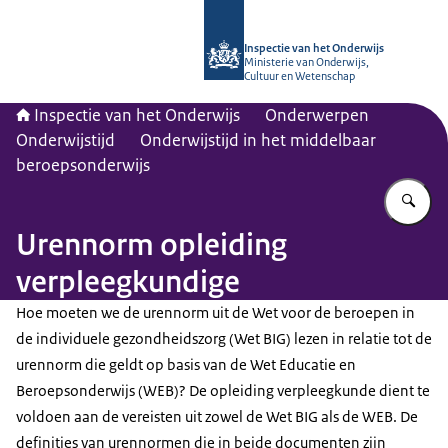
Naar de homepage van Inspectie van
Inspectie van het Onderwijs
Ministerie van Onderwijs,
Cultuur en Wetenschap
Inspectie van het Onderwijs
Onderwerpen
Onderwijstijd
Onderwijstijd in het middelbaar
beroepsonderwijs
Vu
Urennorm opleiding
verpleegkundige
Hoe moeten we de urennorm uit de Wet voor de beroepen in
de individuele gezondheidszorg (Wet BIG) lezen in relatie tot de
urennorm die geldt op basis van de Wet Educatie en
Beroepsonderwijs (WEB)? De opleiding verpleegkunde dient te
voldoen aan de vereisten uit zowel de Wet BIG als de WEB. De
definities van urennormen die in beide documenten zijn