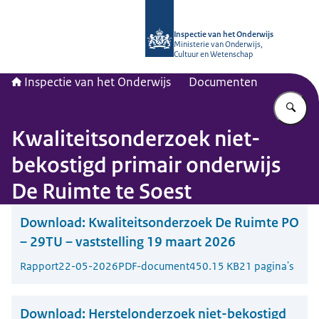
Naar de homepage van Inspectie van
Inspectie van het Onderwijs
Ministerie van Onderwijs,
Cultuur en Wetenschap
Inspectie van het Onderwijs
Documenten
Vu
Kwaliteitsonderzoek niet-
bekostigd primair onderwijs
De Ruimte te Soest
Download:
Kwaliteitsonderzoek De Ruimte PO
– 29TU – vaststelling 19 maart 2026
Rapport
22-05-2026
PDF-document
450.15 KB
21 pagina's
Download:
Herstelonderzoek niet-bekostigd