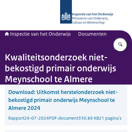
Naar de homepage van Inspectie van
Inspectie van het Onderwijs
Ministerie van Onderwijs,
Cultuur en Wetenschap
Inspectie van het Onderwijs
Documenten
Vu
Kwaliteitsonderzoek niet-
bekostigd primair onderwijs
Meynschool te Almere
Download:
Uitkomst herstelonderzoek niet-
bekostigd primair onderwijs Meynschool te
Almere 2024
Rapport
24-07-2024
PDF-document
330.89 KB
21 pagina's