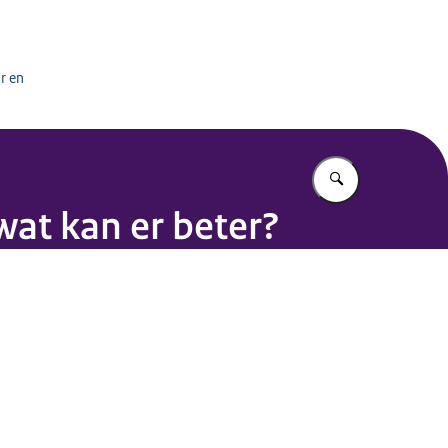
het onderwijs
r en
Vul in wat u z
wat kan er beter?