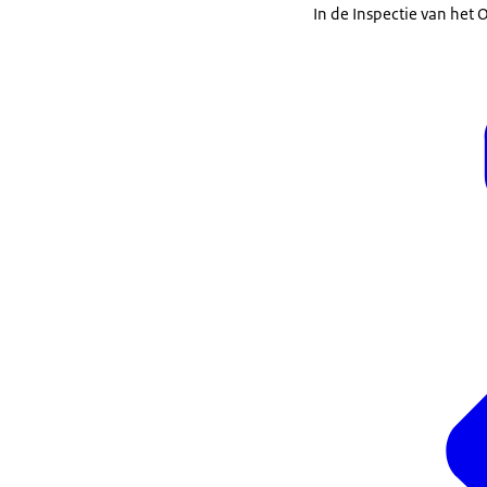
In de Inspectie van het
en nog steeds.
Daan: De welbe
tegenover jou, 
Mirna: Ik ben m
eerste 4 jaar h
onderzoek geda
Nederlands. Da
Nederlands als
Daan: Oké, dank
met hoe staan w
studenten? Wie 
Lammie: Ik wil d
echt heel erg 
En, dat heeft a
student instroo