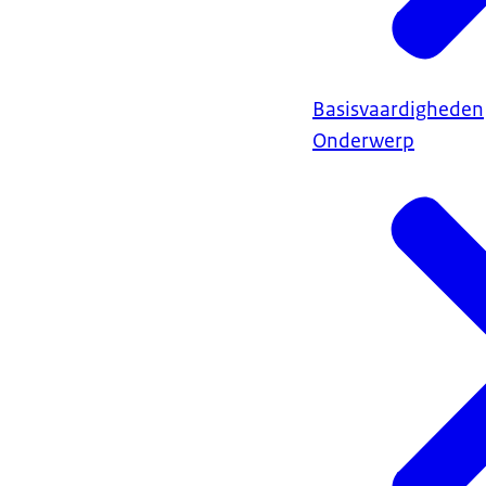
dingen gebeure
wat we vaak zie
minder zien is 
voelen en dat d
Basisvaardigheden
zorgen dat het 
Onderwerp
als besturen, m
Daan: Ja oké La
tot vmbo leerli
genoeg kunnen
Lammie: Ja vers
dus.
Daan: En wat i
Lammie: Ja, sor
opgegroeid met
Nederlands en 