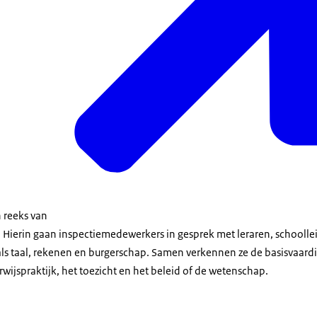
aam is Lammie Prins. Ik ben projectleider generiek onderwijs op het 
een mbo-instelling. Daarvoor heb ik jarenlang zelf lesgegeven, zowel
 als in het vso als op het mbo en op het mbo heb ik Nederlands geg
ouden met leespromotie in mijn klassen. Ik ben zelf een ontzettende 
 en ik heb onder andere een zwerfboekenkast geïntroduceerd op mij
n de voortuin.
hou je van lezen, zou ik zeggen, Lammie: zeker Daan: heel goed, dank
aam is Carlijn Pereira. Ik ben beleidsadviseur bij de Nederlandse Taalun
 en Vlaanderen samen beleid maken voor het Nederlands. Ik werk da
en het taalgebied zoals wij dat noemen. Dat is dus in Nederland en 
n reeks van
gheid ook het naar aanleiding van de Pirlsresultaten een actieplan 
. Hierin gaan inspectiemedewerkers in gesprek met leraren, schoolle
gezamenlijk om het leesbegrip en de leesmotivatie van de leerlinge
als taal, rekenen en burgerschap. Samen verkennen ze de basisvaard
oog te brengen. En ik hou zelf ook ontzettend van lezen. Ik ben da
wijspraktijk, het toezicht en het beleid of de wetenschap.
cht boeken in voor de kinderbibliotheek en die lagen op het bed en
nen en ik las zo ontzettend veel. Wij wonen tegenover een heel klein
 gewoon boeken pakken. Alsof het een bibliotheek was, dus ik. Ik b