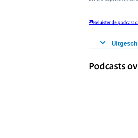
Beluister de podcast o
Uitgesch
Daan: Lezen is
school of ople
Podcasts ov
Nederland en w
brengen? Dat e
derde Inspecti
Welkom, mijn n
vandaag hebben 
maar ook cruci
aan tafel. Zoud
je met lezen he