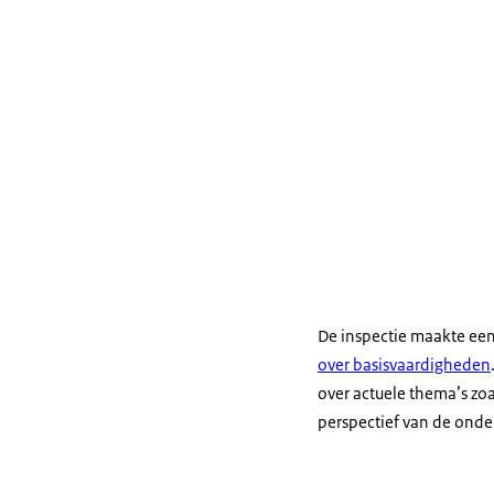
Lammie: Mijn n
Zwolle. Dat is 
basisonderwijs
andere beziggeh
kan herinneren
een minibieb i
Daan: Kijk dan 
daar?
Carlijn: Mijn n
waar Nederland
onderwijs binn
De inspectie maakte ee
in die hoedani
over basisvaardigheden
en Vlaanderen 
over actuele thema’s zo
Vlaanderen omh
perspectief van de onder
Mijn moeder ko
eerste in strui
mocht daar ook