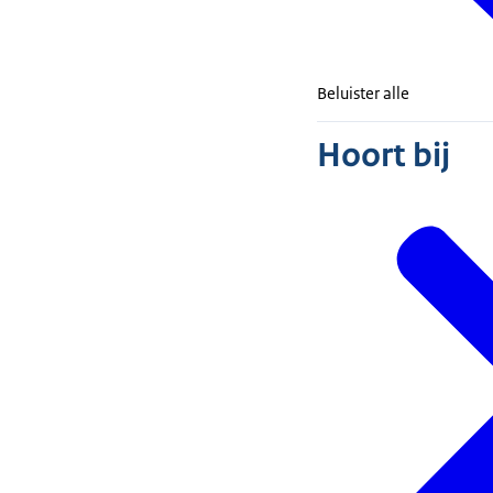
alle kanten op.
6 leerlingen bij
Beluister alle
Daan: Ja en Car
Carlijn: Ik slu
Hoort bij
goed, Maar het 
uit onderzoeken.
onderwijsinspec
op het vmbo. En 
aandacht is voo
ministers, bij 
begint te gonze
dat vind ik posi
Daan: Ja Mirna
daarbij lezen, w
Mirna: Als ik k