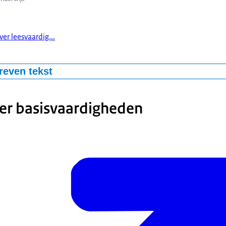
ver leesvaardig...
reven tekst
 een belangrijk onderdeel van een van de basisvaardigheden die lee
iding bijgebracht moeten worden. Maar hoe staat het er voor met het
er basisvaardigheden
at kan er aan gedaan worden om leesvaardigheden van leerlingen
n veel meer bespreken we samen met vertegenwoordigers uit het on
e van het Onderwijs podcast.
aam is Daan Jansen en ik ben woordvoerder bij de onderwijsinspect
over een onderdeel van taal, namelijk lezen. Lezen is wat mij betref
aal om mee te kunnen doen in de samenleving. Ik ga hierover in ges
en jullie even kort kunnen voorstellen en kun jij zeggen wie je bent
bt en ik begin bij mij rechtsachter.