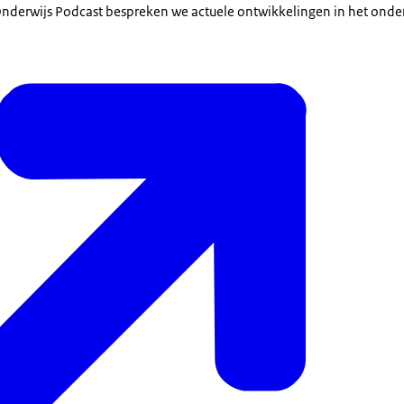
 Onderwijs Podcast bespreken we actuele ontwikkelingen in het onderw
kende paplepel was bij jou ook van sprake, dan gaan we naar onze d
kun je ook jezelf even voorstellen?
eer Mirna Pit. Ik ben inspecteur voortgezet onderwijs werkt nu 5 jaar
eb ik gewerkt als inspecteur mbo. Ik ben van huis uit taalwetenschap
an naar teksten en de ontvangst tekstbegrip heb ook lesgegeven a
arna heb ik vooral veel toetsen en examens ontwikkeld voor met na
 tweede taal.
jewel en jij bent vooral het inspectieperspectief hier aan tafel. L
e er eigenlijk voor wat betreft leesonderwijs en leesvaardigheden v
zou er iets als eerste op willen zeggen?
aar best iets over zeggen. Ja, in de praktijk merk je dat een heel groot
uitmaakt waar student vandaan komt, hoe het met de leesvaardigheid 
llerlei redenen, heeft te maken op welke school de student heeft ge
mt vanuit ja, vanuit welke sociale status de student binnenkomt. Ja, d