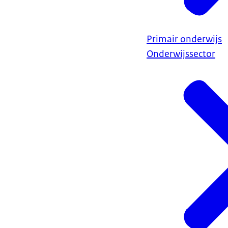
Ja dan is het p
opleiding te vo
ja, fundamente
Primair onderwijs
zodat je aan he
Onderwijssector
mensen met Ned
hebben minder 
machtig zijn. E
zeg maar. En di
Daan: Dus de im
Lammie: Ja ja, 
Daan: Carlijn, 
onderzoeken ove
jaar tijd vermi
Europese top b
plaatste bij di
minder slecht 