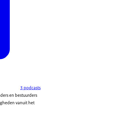
Deltion College in
 op de op het
even en heb ik me onder
lezer, al zolang ik mij
n opleiding en ik heb
jewel naast jou, wie zit
ie. Dat is een instelling
arbij voor het
in Vlaanderen. En mocht
3 podcasts
opstellen voor Nederland
iders en bestuurders
n in Nederland en
igheden vanuit het
ar echt mee opgegroeid.
 ik mocht daar als
 boekenwinkeltje en ik
en echt een echte lezer