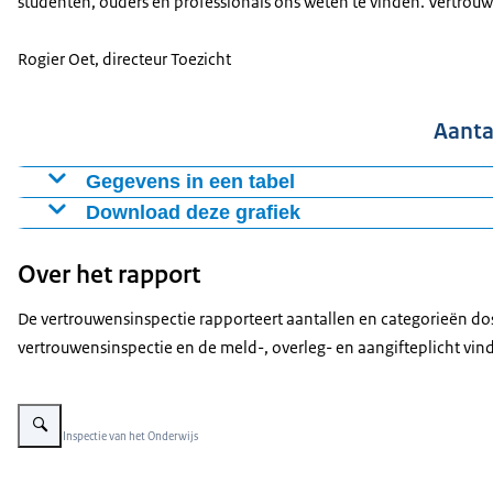
studenten, ouders en professionals ons weten te vinden. Vertrouw
Rogier Oet, directeur Toezicht
Aanta
Gegevens in een tabel
Download deze grafiek
Categorie
Aantal dossiers per categorie
Seksueel misbruik
178
Figuur als PNG
Over het rapport
Seksuele intimidatie
320
Download CSV-bestand
Psychisch geweld
1536
De vertrouwensinspectie rapporteert aantallen en categorieën do
Fysiek geweld
715
vertrouwensinspectie en de meld-, overleg- en aangifteplicht vin
Discriminatie
152
Radicalisering
11
Vergroot afbeelding 5 knuffels in een vensterbank
Overig
4
Beeld: © Inspectie van het Onderwijs