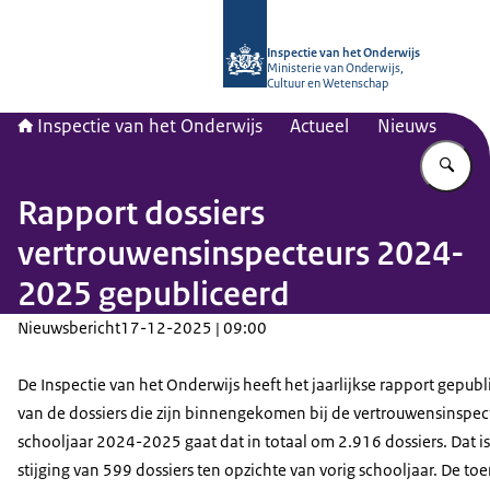
Naar de homepage van Inspectie van
Inspectie van het Onderwijs
Ministerie van Onderwijs,
Cultuur en Wetenschap
Inspectie van het Onderwijs
Actueel
Nieuws
Vu
Rapport dossiers
vertrouwensinspecteurs 2024-
2025 gepubliceerd
Nieuwsbericht
17-12-2025 | 09:00
De Inspectie van het Onderwijs heeft het jaarlijkse rapport gepubl
van de dossiers die zijn binnengekomen bij de vertrouwensinspect
schooljaar 2024-2025 gaat dat in totaal om 2.916 dossiers. Dat i
stijging van 599 dossiers ten opzichte van vorig schooljaar. De to