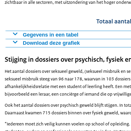
zichtbaar in alle sectoren, met uitzondering van het hoger onderwi
Totaal aantal
Gegevens in een tabel
Download deze grafiek
Schooljaar
Totaal aantal dossiers
2023-2024
2317
Figuur als PNG
Stijging in dossiers over psychisch, fysiek 
2024-2025
2916
Download CSV-bestand
Het aantal dossiers over seksueel geweld, (seksueel misbruik en s
seksueel misbruik steeg van 96 naar 178, waarvan in 103 dossiers
afhankelijkheidsrelatie met een student of leerling heeft. Een me
bijvoorbeeld een leraar, een conciërge of iemand die op vrijwillige 
Ook het aantal dossiers over psychisch geweld blijft stijgen. In to
Daarnaast kwamen 715 dossiers binnen over fysiek geweld, waar
“Iedereen moet zich veilig kunnen voelen op school of opleiding. 