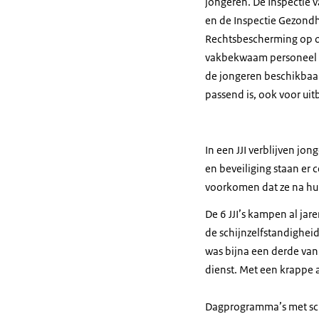
jongeren. De Inspectie v
en de Inspectie Gezondh
Rechtsbescherming op o
vakbekwaam personeel i
de jongeren beschikbaar 
passend is, ook voor uitb
In een JJI verblijven jo
en beveiliging staan er 
voorkomen dat ze na hun 
De 6 JJI’s kampen al jar
de schijnzelfstandigheid
was bijna een derde van 
dienst. Met een krappe a
Dagprogramma’s met scho