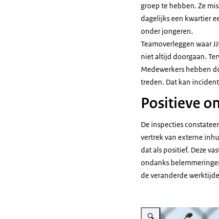
groep te hebben. Ze mis
dagelijks een kwartier e
onder jongeren.
Teamoverleggen waar JJI
niet altijd doorgaan. Ter
Medewerkers hebben door
treden. Dat kan inciden
Positieve o
De inspecties constatee
vertrek van externe inh
dat als positief. Deze 
ondanks belemmeringen d
de veranderde werktijde
Vergroot afbeelding Penitent