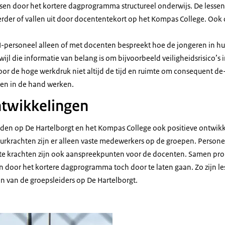
sen door het kortere dagprogramma structureel onderwijs. De less
erder of vallen uit door docententekort op het Kompas College. Ook d
-personeel alleen of met docenten bespreekt hoe de jongeren in hu
wijl die informatie van belang is om bijvoorbeeld veiligheidsrisico’s i
 de hoge werkdruk niet altijd de tijd en ruimte om consequent de
ten in de hand werken.
ntwikkelingen
rden op De Hartelborgt en het Kompas College ook positieve ontwik
uurkrachten zijn er alleen vaste medewerkers op de groepen. Persone
vaste krachten zijn ook aanspreekpunten voor de docenten. Samen pro
oor het kortere dagprogramma toch door te laten gaan. Zo zijn le
n van de groepsleiders op De Hartelborgt.
aire inrichting