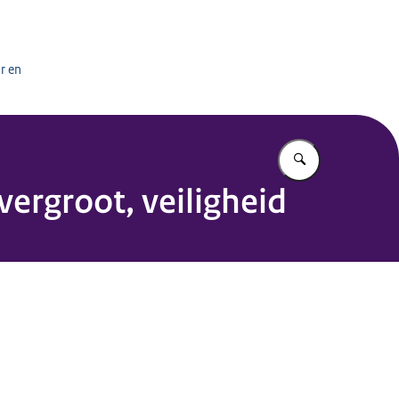
het onderwijs
r en
Vul in wat u z
vergroot, veiligheid