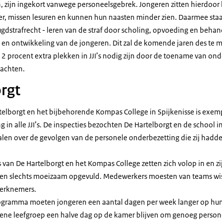
zijn ingekort vanwege personeelsgebrek. Jongeren zitten hierdoor 
r, missen lesuren en kunnen hun naasten minder zien. Daarmee sta
gdstrafrecht - leren van de straf door scholing, opvoeding en behan
e en ontwikkeling van de jongeren. Dit zal de komende jaren des te
s 2 procent extra plekken in JJI’s nodig zijn door de toename van on
dachten.
rgt
artelborgt en het bijbehorende Kompas College in Spijkenisse is exem
 in alle JJI’s. De inspecties bezochten De Hartelborgt en de school in
alen over de gevolgen van de personele onderbezetting die zij hadd
van De Hartelborgt en het Kompas College zetten zich volop in en zij
ten slechts moeizaam opgevuld. Medewerkers moesten van teams wis
werknemers.
ogramma moeten jongeren een aantal dagen per week langer op hun
ene leefgroep een halve dag op de kamer blijven om genoeg person