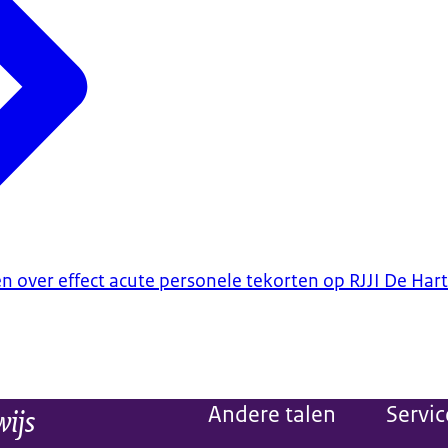
en over effect acute personele tekorten op RJJI De Har
wijs
Andere talen
Servic