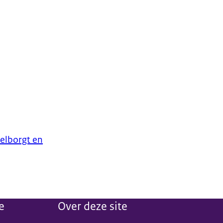
telborgt en
e
Over deze site