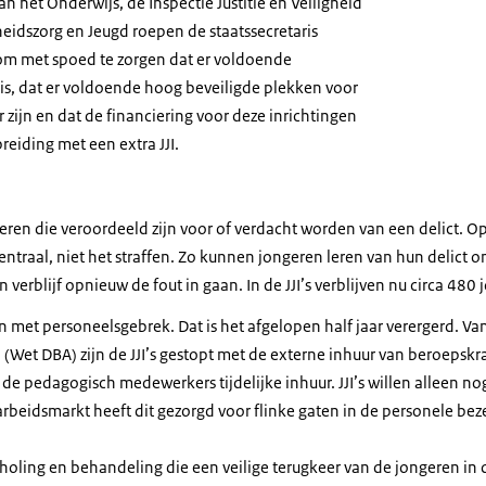
an het Onderwijs, de Inspectie Justitie en Veiligheid
eidszorg en Jeugd roepen de staatssecretaris
m met spoed te zorgen dat er voldoende
s, dat er voldoende hoog beveiligde plekken voor
zijn en dat de financiering voor deze inrichtingen
reiding met een extra JJI.
ngeren die veroordeeld zijn voor of verdacht worden van een delict.
centraal, niet het straffen. Zo kunnen jongeren leren van hun delict 
verblijf opnieuw de fout in gaan. In de JJI’s verblijven nu circa 480 
en met personeelsgebrek. Dat is het afgelopen half jaar verergerd. 
 (Wet DBA) zijn de JJI’s gestopt met de externe inhuur van beroepskra
de pedagogisch medewerkers tijdelijke inhuur. JJI’s willen alleen no
rbeidsmarkt heeft dit gezorgd voor flinke gaten in de personele beze
ling en behandeling die een veilige terugkeer van de jongeren in