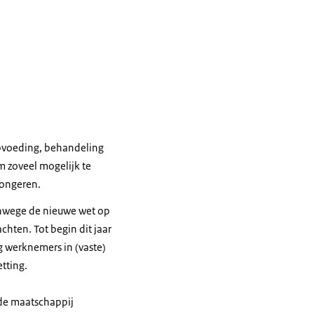
 Opvoeding, behandeling
om zoveel mogelijk te
jongeren.
Vanwege de nieuwe wet op
chten. Tot begin dit jaar
g werknemers in (vaste)
tting.
 de maatschappij