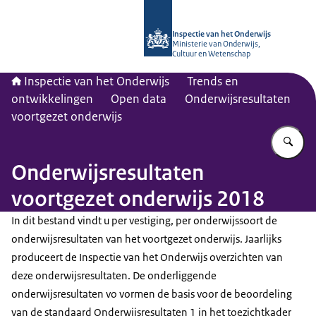
Naar de homepage van Inspectie van
Inspectie van het Onderwijs
Ministerie van Onderwijs,
Cultuur en Wetenschap
Inspectie van het Onderwijs
Trends en
ontwikkelingen
Open data
Onderwijsresultaten
voortgezet onderwijs
Vu
Onderwijsresultaten
voortgezet onderwijs 2018
In dit bestand vindt u per vestiging, per onderwijssoort de
onderwijsresultaten van het voortgezet onderwijs. Jaarlijks
produceert de Inspectie van het Onderwijs overzichten van
deze onderwijsresultaten. De onderliggende
onderwijsresultaten vo vormen de basis voor de beoordeling
van de standaard Onderwijsresultaten 1 in het toezichtkader