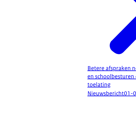
Betere afspraken 
en schoolbesturen o
toelating
Nieuwsbericht
01-