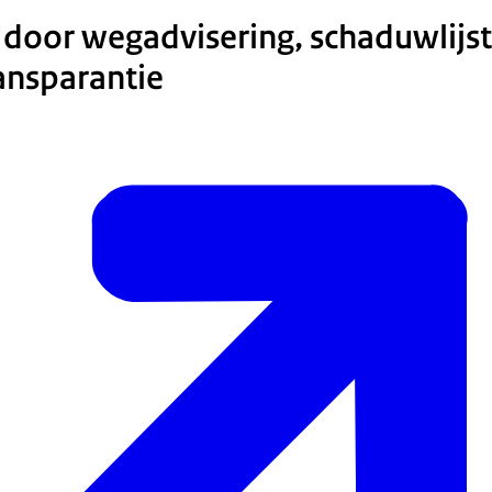
door wegadvisering, schaduwlijs
ansparantie