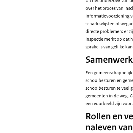
Uit het onderzoek van de
over het proces van ins
informatievoorziening v
schaduwlijsten of wega
directe problemen: er z
inspectie merkt op dat 
sprake is van gelijke ka
Samenwerken
Een gemeenschappelijk s
schoolbesturen en gemee
schoolbesturen te veel 
gemeenten in de weg. G
een voorbeeld zijn voo
Rollen en v
naleven van