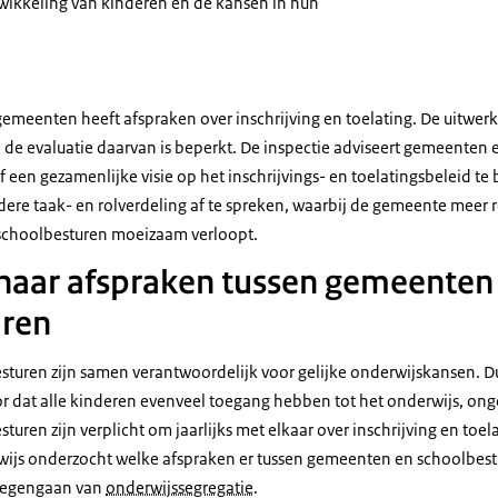
twikkeling van kinderen en de kansen in hun
emeenten heeft afspraken over inschrijving en toelating. De uitwer
 de evaluatie daarvan is beperkt. De inspectie adviseert gemeenten 
een gezamenlijke visie op het inschrijvings- en toelatingsbeleid te
dere taak- en rolverdeling af te spreken, waarbij de gemeente meer 
schoolbesturen moeizaam verloopt.
naar afspraken tussen gemeenten
uren
uren zijn samen verantwoordelijk voor gelijke onderwijskansen. Dui
r dat alle kinderen evenveel toegang hebben tot het onderwijs, on
ren zijn verplicht om jaarlijks met elkaar over inschrijving en toel
wijs onderzocht welke afspraken er tussen gemeenten en schoolbestu
 tegengaan van
onderwijssegregatie
.