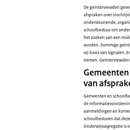
De geïnterviewden geven 
afspraken over inschrij
ondersteunende, organise
schoolbestuur om andere 
het zoeken van een midd
worden. Sommige geïnter
op basis van signalen. 
nemen. Geïnterviewden m
Gemeenten e
van afsprake
Gemeenten en schoolbes
de informatievoorzienin
aanmeldingen en komen v
schoolbesturen dat deze
Onderwijssegregatie is 