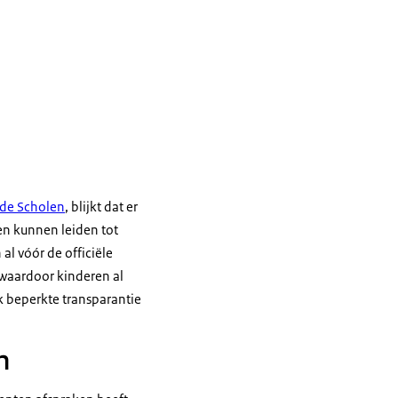
de Scholen
, blijkt dat er
en kunnen leiden tot
al vóór de officiële
 waardoor kinderen al
ak beperkte transparantie
n