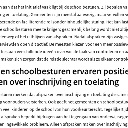
aan dat het initiatief vaak ligt bij de schoolbesturen. Zij bepalen 
ving en toelating. Gemeenten zijn meestal aanwezig, maar vervullen v
rende en faciliterende rol zonder inhoudelijke sturing. Het kan last
schoolbesturen mee te krijgen; gezamenlijk belang wordt niet altijd 
enweg of het uitblijven van afspraken. Nadat afspraken zijn vastge
viewden doen dit actief. De meesten kiezen voor een meer passiev
Er bestaan verschillende ideeën over wie de taak van controleren en
aken zich zorgen dat de relatie slechter wordt als ze elkaar contro
n schoolbesturen ervaren positie
n over inschrijving en toelating
turen merken dat afspraken over inschrijving en toelating de same
g voor ouders versterken. Ook geeft het gemeenten en schoolbesture
eel kinderen op de school van hun voorkeur terecht. Tegelijkerti
 afspraken beperkt bijdragen aan het tegengaan van onderwijssegre
een ingewikkeld probleem. Alleen afspraken maken over inschrijving