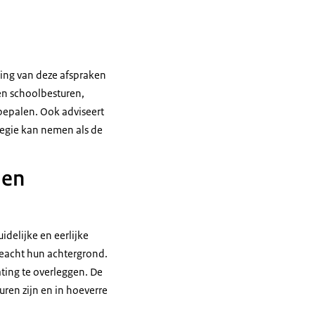
king van deze afspraken
en schoolbesturen,
 bepalen. Ook adviseert
regie kan nemen als de
 en
delijke en eerlijke
geacht hun achtergrond.
ating te overleggen. De
ren zijn en in hoeverre