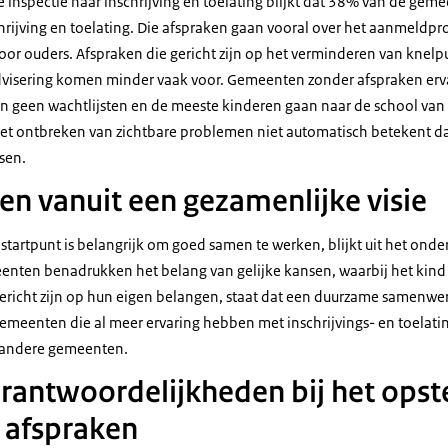
 inspectie naar inschrijving en toelating blijkt dat 38% van de gem
chrijving en toelating. Die afspraken gaan vooral over het aanmeldp
oor ouders. Afspraken die gericht zijn op het verminderen van knel
dvisering komen minder vaak voor. Gemeenten zonder afspraken erv
ijn geen wachtlijsten en de meeste kinderen gaan naar de school van
het ontbreken van zichtbare problemen niet automatisch betekent dat
nsen.
 vanuit een gezamenlijke visie
tartpunt is belangrijk om goed samen te werken, blijkt uit het onde
nten benadrukken het belang van gelijke kansen, waarbij het kind 
gericht zijn op hun eigen belangen, staat dat een duurzame samenwe
emeenten die al meer ervaring hebben met inschrijvings- en toelat
r andere gemeenten.
erantwoordelijkheden bij het opst
 afspraken