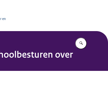
het onderwijs
r en
Vul in wat u z
hoolbesturen over