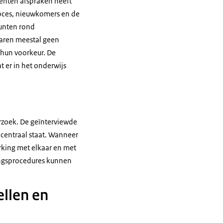
eenten afspraken heeft
roces, nieuwkomers en de
punten rond
aren meestal geen
 hun voorkeur. De
 er in het onderwijs
rzoek. De geïnterviewde
centraal staat. Wanneer
rking met elkaar en met
ingsprocedures kunnen
ellen en