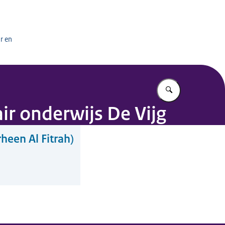
het onderwijs
r en
Vul in wat u z
r onderwijs De Vijg
heen Al Fitrah)