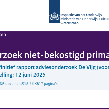
Naar de homepage van Inspectie van 
Inspectie van het Onderwijs
Ministerie van Onderwijs, Cultuu
Wetenschap
ten
zoek niet-bekostigd primai
initief rapport adviesonderzoek De Vijg (voor
elling: 12 juni 2025
DF-document
318.66 KB
17 pagina's