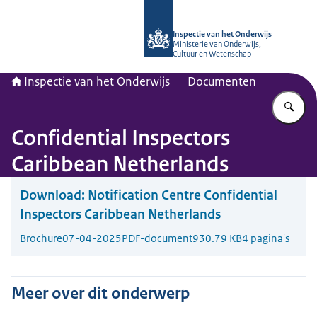
Naar de homepage van Inspectie van
Inspectie van het Onderwijs
Ministerie van Onderwijs,
Cultuur en Wetenschap
Inspectie van het Onderwijs
Documenten
Vu
Confidential Inspectors
Caribbean Netherlands
Download:
Notification Centre Confidential
Inspectors Caribbean Netherlands
Brochure
07-04-2025
PDF-document
930.79 KB
4 pagina's
Meer over dit onderwerp