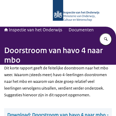
Naar de homepage van Inspectie van
Inspectie van het Onderwijs
Ministerie van Onderwijs,
Cultuur en Wetenschap
Inspectie van het Onderwijs
Documenten
Vu
Doorstroom van havo 4 naar
mbo
Dit korte rapport geeft de feitelijke doorstroom naar het mbo
weer. Waarom (steeds meer) havo 4-leerlingen doorstromen
naar het mbo en waarom van deze groep relatief veel
leerlingen vervolgens uitvallen, verdient verder onderzoek.
Suggesties hiervoor zijn in dit rapport opgenomen.
Download:
Doorstroom van havo 4 naar mbo -