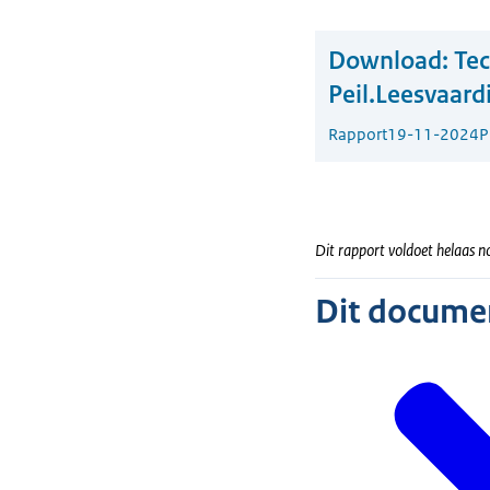
Download:
Tec
Peil.Leesvaard
Rapport
19-11-2024
P
Dit rapport voldoet helaas no
Dit document