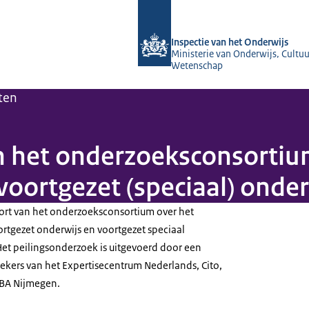
Naar de homepage van Inspectie van 
Inspectie van het Onderwijs
Ministerie van Onderwijs, Cultuu
Wetenschap
ten
n het onderzoeksconsorti
voortgezet (speciaal) onder
pport van het onderzoeksconsortium over het
ortgezet onderwijs en voortgezet speciaal
t peilingsonderzoek is uitgevoerd door een
kers van het Expertisecentrum Nederlands, Cito,
KBA Nijmegen.