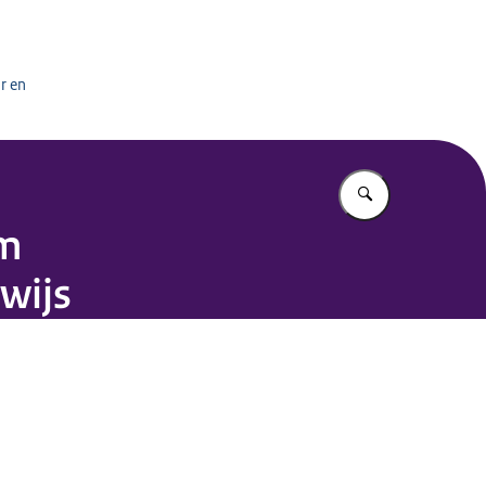
het onderwijs
r en
Vul in wat u z
um
wijs