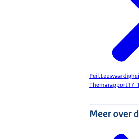
Peil.Leesvaardighe
Themarapport
17-
Meer over 