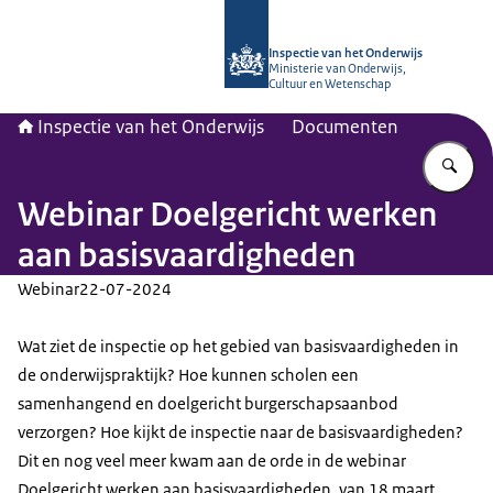
Naar de homepage van Inspectie van
Inspectie van het Onderwijs
Ministerie van Onderwijs,
Cultuur en Wetenschap
Inspectie van het Onderwijs
Documenten
Vu
Webinar Doelgericht werken
aan basisvaardigheden
Webinar
22-07-2024
Wat ziet de inspectie op het gebied van basisvaardigheden in
de onderwijspraktijk? Hoe kunnen scholen een
samenhangend en doelgericht burgerschapsaanbod
verzorgen? Hoe kijkt de inspectie naar de basisvaardigheden?
Dit en nog veel meer kwam aan de orde in de webinar
Doelgericht werken aan basisvaardigheden, van 18 maart