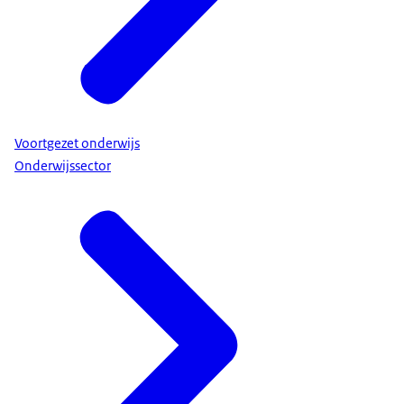
Wordt verwacht dat het curriculum voor alle
domeinen op schoolniveau (opnieuw) wordt
uitgeschreven? Of kun je dit ook op andere wijzen
aantonen?
De school moet een doelgericht en samenhangend
curriculum hebben. Het ligt voor de hand dat het ook
Voortgezet onderwijs
opgeschreven wordt, om het in de groepen/klassen
Onderwijssector
vorm te kunnen geven. Bovendien kan de school zich
zo verantwoorden richting belanghebbenden en de
inspectie.