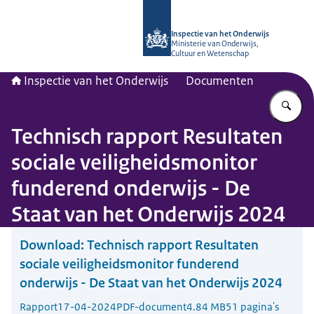
Naar de homepage van Inspectie van
Inspectie van het Onderwijs
Ministerie van Onderwijs,
Cultuur en Wetenschap
Inspectie van het Onderwijs
Documenten
Vu
Technisch rapport Resultaten
sociale veiligheidsmonitor
funderend onderwijs - De
Staat van het Onderwijs 2024
Download:
Technisch rapport Resultaten
sociale veiligheidsmonitor funderend
onderwijs - De Staat van het Onderwijs 2024
Rapport
17-04-2024
PDF-document
4.84 MB
51 pagina's